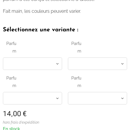
Fait main, les couleurs peuvent varier.
Sélectionnez une variante :
Parfu
Parfu
m
m
Parfu
Parfu
m
m
14,00
€
hors frais d'expédition
En stock