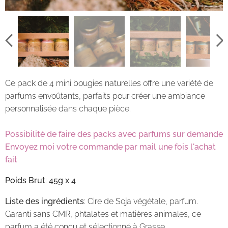
Ce pack de 4 mini bougies naturelles offre une variété de
parfums envoûtants, parfaits pour créer une ambiance
personnalisée dans chaque pièce.
Possibilité de faire des packs avec parfums sur demande
Envoyez moi votre commande par mail une fois l'achat
fait
Poids Brut
:
45g x 4
Liste des ingrédients
: Cire de Soja végétale, parfum.
Garanti sans CMR, phtalates et matières animales, ce
parfum a été conçu et sélectionné à Grasse.